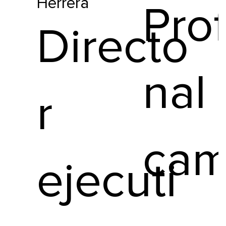
Herrera
Pro
Directo
nal
r
ca
ejecuti